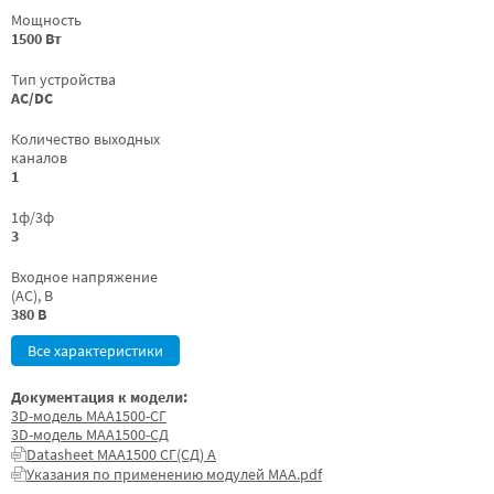
Мощность
1500 Вт
Тип устройства
AC/DC
Количество выходных
каналов
1
1ф/3ф
3
Входное напряжение
(AC), В
380 В
Все характеристики
Документация к модели:
3D-модель МАА1500-СГ
3D-модель МАА1500-СД
Datasheet МАА1500 СГ(СД) А
Указания по применению модулей МАА.pdf