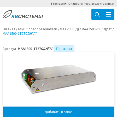
В составе
НПО «Энергетическая электроника»
Главная
AC/DC преобразователи
МАА-СГ (СД)
МАА1500-СГ(СД)"А"
МАА1500-1Т27СДН"А"
Артикул -
МАА1500-1Т27СДН"А"
Под заказ
Добавить в заказ