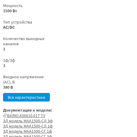
Мощность
1500 Вт
Тип устройства
AC/DC
Количество выходных
каналов
1
1ф/3ф
3
Входное напряжение
(AC), В
380 В
Все характеристики
Документация к модели:
БКЯЮ.436610.017 ТУ
3Д модель МАА1500-СД 3ф
3Д модель МАА1500-СД 1ф
3Д модель МАА1500-СГ 1ф
3Д модель МАА1500-СГ 3ф