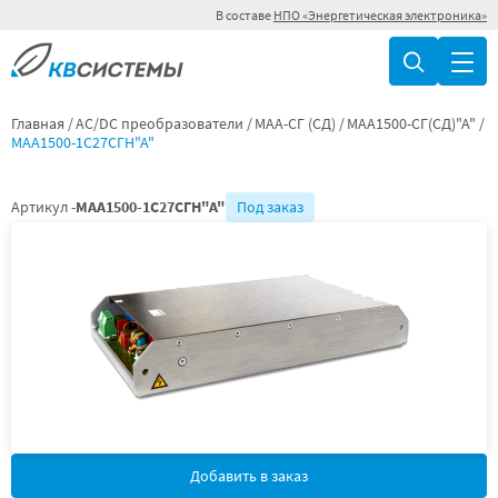
В составе
НПО «Энергетическая электроника»
Главная
AC/DC преобразователи
МАА-СГ (СД)
МАА1500-СГ(СД)"А"
МАА1500-1С27СГН"А"
Артикул -
МАА1500-1С27СГН"А"
Под заказ
Добавить в заказ