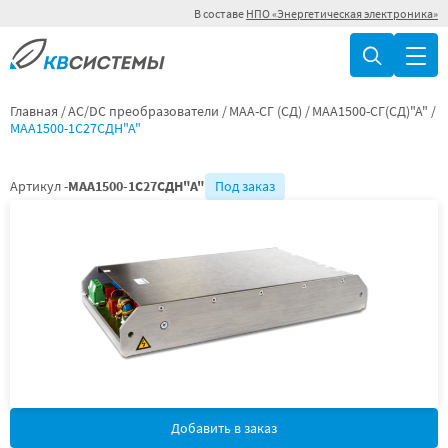
В составе
НПО «Энергетическая электроника»
Главная
AC/DC преобразователи
МАА-СГ (СД)
МАА1500-СГ(СД)"А"
МАА1500-1С27СДН"А"
Артикул -
МАА1500-1С27СДН"А"
Под заказ
Добавить в заказ