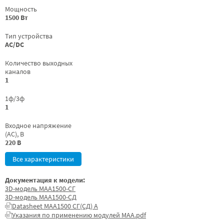
Мощность
1500 Вт
Тип устройства
AC/DC
Количество выходных
каналов
1
1ф/3ф
1
Входное напряжение
(AC), В
220 В
Все характеристики
Документация к модели:
3D-модель МАА1500-СГ
3D-модель МАА1500-СД
Datasheet МАА1500 СГ(СД) А
Указания по применению модулей МАА.pdf