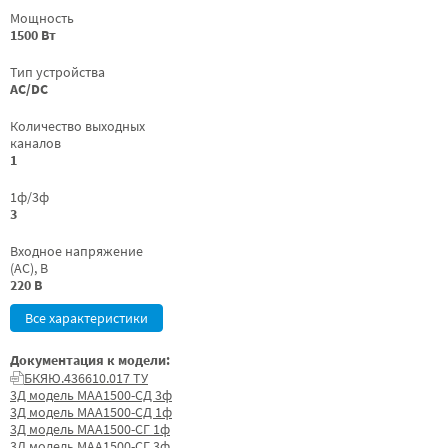
Мощность
1500 Вт
Тип устройства
AC/DC
Количество выходных
каналов
1
1ф/3ф
3
Входное напряжение
(AC), В
220 В
Все характеристики
Документация к модели:
БКЯЮ.436610.017 ТУ
3Д модель МАА1500-СД 3ф
3Д модель МАА1500-СД 1ф
3Д модель МАА1500-СГ 1ф
3Д модель МАА1500-СГ 3ф