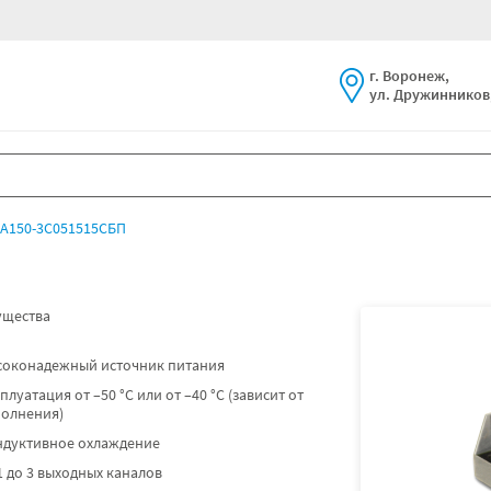
г. Воронеж,
ул. Дружинников,
А150-3С051515СБП
щества
соконадежный источник питания
плуатация от –50 °C или от –40 °C (зависит от
полнения)
ндуктивное охлаждение
1 до 3 выходных каналов