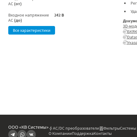
Ре
AC
(от)
Уд
Входное напряжение
242 В
AC
(до)
Докуме
3D-мод
Все характеристики
БКЯЮ
Data
Указ
ООО «КВ Системы»
AC/DC преобразователи
Фильтры
Системы
О Компании
Поддержка
Контакты