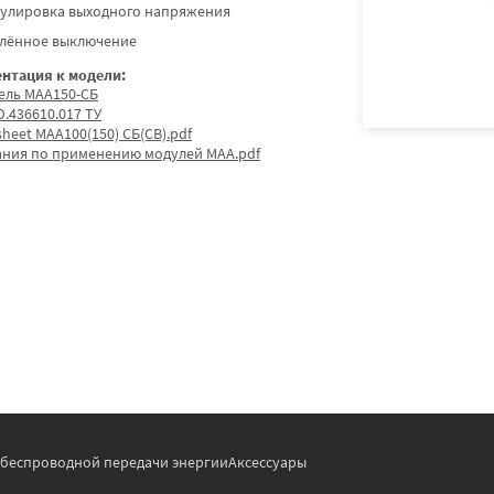
гулировка выходного напряжения
алённое выключение
нтация к модели:
ель МАА150-СБ
.436610.017 ТУ
sheet МАА100(150) СБ(СВ).pdf
ания по применению модулей МАА.pdf
 беспроводной передачи энергии
Аксессуары