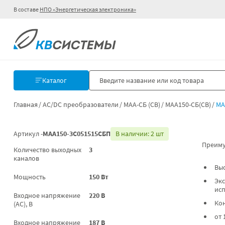
В составе
НПО «Энергетическая электроника»
Каталог
Главная
AC/DC преобразователи
МАА-СБ (СВ)
МАА150-СБ(СВ)
МА
Артикул -
МАА150-3С051515СБП
В наличии: 2 шт
Преиму
Количество выходных
3
каналов
Вы
Мощность
150 Вт
Экс
ис
Входное напряжение
220 В
Ко
(AC), В
от 
Входное напряжение
187 В