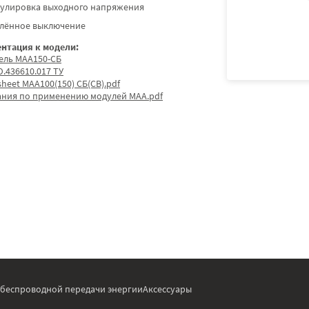
гулировка выходного напряжения
алённое выключение
нтация к модели:
ель МАА150-СБ
.436610.017 ТУ
sheet МАА100(150) СБ(СВ).pdf
ания по применению модулей МАА.pdf
 беспроводной передачи энергии
Аксессуары