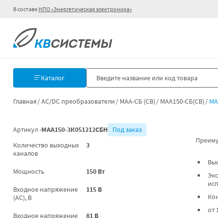
В составе
НПО «Энергетическая электроника»
Каталог
Главная
AC/DC преобразователи
МАА-СБ (СВ)
МАА150-СБ(СВ)
МА
Артикул -
МАА150-3К051212СБН
Под заказ
Преиму
Количество выходных
3
каналов
Вы
Мощность
150 Вт
Экс
ис
Входное напряжение
115 В
Ко
(AC), В
от 
Входное напряжение
81 В