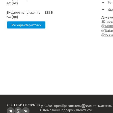
Ре
AC
(от)
Уд
Входное напряжение
138 В
AC
(до)
Докуме
3D-мод
Все характеристики
БКЯЮ
Data
Указ
ООО «КВ Системы»
AC/DC преобразователи
Фильтры
Системы
О Компании
Поддержка
Контакты