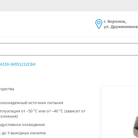
г. Воронеж,
ул. Дружинников,
А150-3К051212СБН
щества
соконадежный источник питания
плуатация от –50 °C или от –40 °C (зависит от
полнения)
ндуктивное охлаждение
1 до 3 выходных каналов