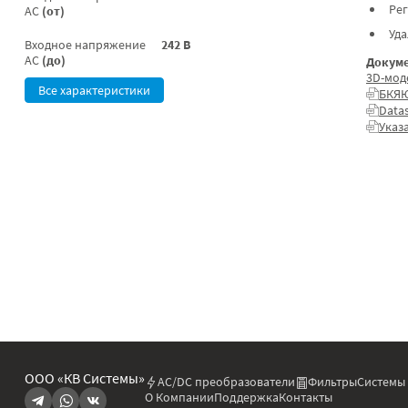
Ре
AC
(от)
Уд
Входное напряжение
242 В
AC
(до)
Докуме
3D-мод
Все характеристики
БКЯЮ
Data
Указ
ООО «КВ Системы»
AC/DC преобразователи
Фильтры
Системы
О Компании
Поддержка
Контакты