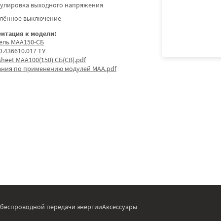
гулировка выходного напряжения
алённое выключение
нтация к модели:
ель МАА150-СБ
.436610.017 ТУ
sheet МАА100(150) СБ(СВ).pdf
ания по применению модулей МАА.pdf
 беспроводной передачи энергии
Аксессуары