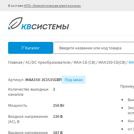
В составе
НПО «Энергетическая электроника»
Каталог
Главная
AC/DC преобразователи
МАА-СБ (СВ)
МАА150-СБ(СВ)
МА
Артикул -
МАА150-2С1515СВП
Под заказ
Преиму
Количество выходных
2
каналов
Вы
Мощность
150 Вт
Экс
ис
Входное напряжение
220 В
Ко
(AC), В
от 
Входное напряжение
187 В