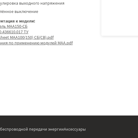
гулировка выходного напряжения
алённое выключение
нтация к модели:
ель МАА150-СБ
.436610.017 ТУ
sheet МАА100(150) СБ(СВ).pdf
ания по применению модулей МАА.pdf
 беспроводной передачи энергии
Аксессуары