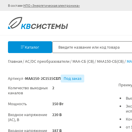
В составе
НПО «Энергетическая электроника»
Каталог
Главная
AC/DC преобразователи
МАА-СБ (СВ)
МАА150-СБ(СВ)
МА
Артикул -
МАА150-2С1515СБП
Под заказ
Преиму
Количество выходных
2
каналов
Вы
Мощность
150 Вт
Экс
ис
Входное напряжение
220 В
Ко
(AC), В
от 
Входное напряжение
187 В