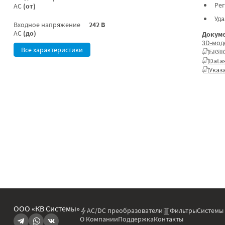
Ре
AC
(от)
Уд
Входное напряжение
242 В
AC
(до)
Докуме
3D-мод
Все характеристики
БКЯЮ
Data
Указ
ООО «КВ Системы»
AC/DC преобразователи
Фильтры
Системы
О Компании
Поддержка
Контакты