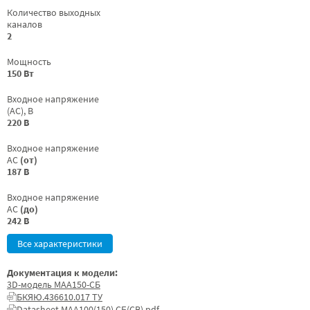
Количество выходных
каналов
2
Мощность
150 Вт
Входное напряжение
(AC), В
220 В
Входное напряжение
AC
(от)
187 В
Входное напряжение
AC
(до)
242 В
Все характеристики
Документация к модели:
3D-модель МАА150-СБ
БКЯЮ.436610.017 ТУ
Datasheet МАА100(150) СБ(СВ).pdf