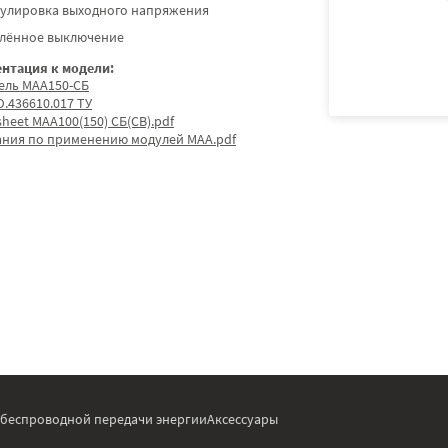
гулировка выходного напряжения
алённое выключение
нтация к модели:
ель МАА150-СБ
.436610.017 ТУ
sheet МАА100(150) СБ(СВ).pdf
ания по применению модулей МАА.pdf
 беспроводной передачи энергии
Аксессуары