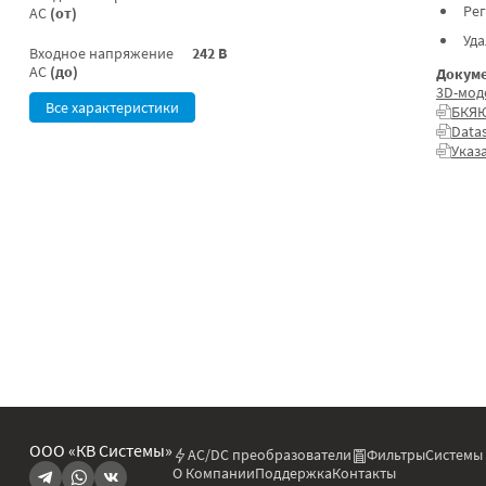
Ре
AC
(от)
Уд
Входное напряжение
242 В
AC
(до)
Докуме
3D-мод
Все характеристики
БКЯЮ
Data
Указ
ООО «КВ Системы»
AC/DC преобразователи
Фильтры
Системы
О Компании
Поддержка
Контакты