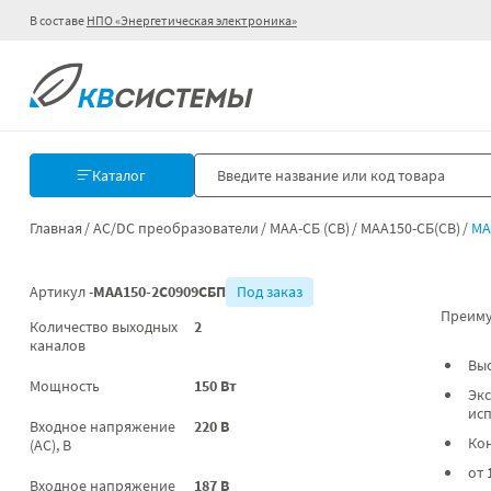
В составе
НПО «Энергетическая электроника»
Каталог
Главная
AC/DC преобразователи
МАА-СБ (СВ)
МАА150-СБ(СВ)
МА
Артикул -
МАА150-2С0909СБП
Под заказ
Преиму
Количество выходных
2
каналов
Вы
Мощность
150 Вт
Экс
ис
Входное напряжение
220 В
Ко
(AC), В
от 
Входное напряжение
187 В