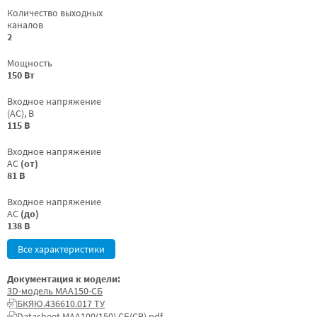
Количество выходных
каналов
2
Мощность
150 Вт
Входное напряжение
(AC), В
115 В
Входное напряжение
AC
(от)
81 В
Входное напряжение
AC
(до)
138 В
Все характеристики
Документация к модели:
3D-модель МАА150-СБ
БКЯЮ.436610.017 ТУ
Datasheet МАА100(150) СБ(СВ).pdf