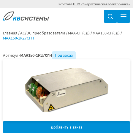
В составе
НПО «Энергетическая электроника»
Главная
AC/DC преобразователи
МАА-СГ (СД)
МАА150-СГ(СД)
МАА150-1К27СГН
Артикул -
МАА150-1К27СГН
Под заказ
Добавить в заказ