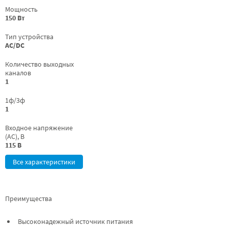
Мощность
150 Вт
Тип устройства
AC/DC
Количество выходных
каналов
1
1ф/3ф
1
Входное напряжение
(AC), В
115 В
Все характеристики
Преимущества
Высоконадежный источник питания