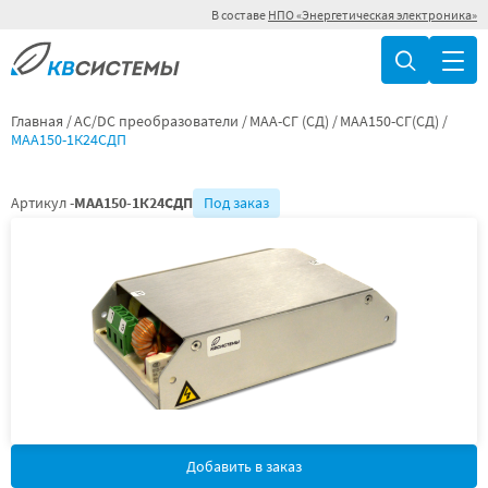
В составе
НПО «Энергетическая электроника»
Главная
AC/DC преобразователи
МАА-СГ (СД)
МАА150-СГ(СД)
МАА150-1К24СДП
Артикул -
МАА150-1К24СДП
Под заказ
Добавить в заказ