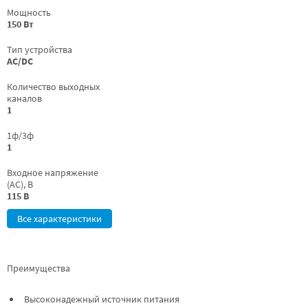
Мощность
150 Вт
Тип устройства
AC/DC
Количество выходных
каналов
1
1ф/3ф
1
Входное напряжение
(AC), В
115 В
Все характеристики
Преимущества
Высоконадежный источник питания