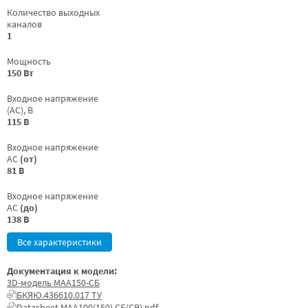
Количество выходных
каналов
1
Мощность
150 Вт
Входное напряжение
(AC), В
115 В
Входное напряжение
AC
(от)
81 В
Входное напряжение
AC
(до)
138 В
Все характеристики
Документация к модели:
3D-модель МАА150-СБ
БКЯЮ.436610.017 ТУ
Datasheet МАА100(150) СБ(СВ).pdf