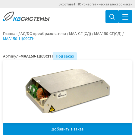
В составе
НПО «Энергетическая электроника»
Главная
AC/DC преобразователи
МАА-СГ (СД)
МАА150-СГ(СД)
МАА150-1Ц09СГН
Артикул -
МАА150-1Ц09СГН
Под заказ
Добавить в заказ