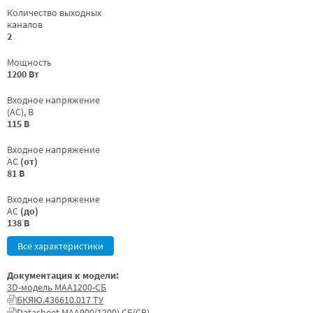
Количество выходных
каналов
2
Мощность
1200 Вт
Входное напряжение
(AC), В
115 В
Входное напряжение
AC
(от)
81 В
Входное напряжение
AC
(до)
138 В
Все характеристики
Документация к модели:
3D-модель МАА1200-СБ
БКЯЮ.436610.017 ТУ
Datasheet МАА900(1200) СБ(СВ)