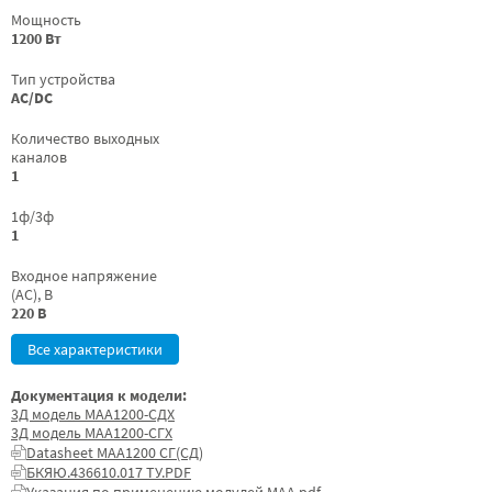
Мощность
1200 Вт
Тип устройства
AC/DC
Количество выходных
каналов
1
1ф/3ф
1
Входное напряжение
(AC), В
220 В
Все характеристики
Документация к модели:
3Д модель МАА1200-СДХ
3Д модель МАА1200-СГХ
Datasheet МАА1200 СГ(СД)
БКЯЮ.436610.017 ТУ.PDF
Указания по применению модулей МАА.pdf