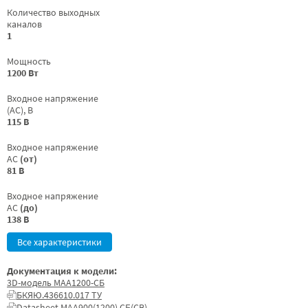
Количество выходных
каналов
1
Мощность
1200 Вт
Входное напряжение
(AC), В
115 В
Входное напряжение
AC
(от)
81 В
Входное напряжение
AC
(до)
138 В
Все характеристики
Документация к модели:
3D-модель МАА1200-СБ
БКЯЮ.436610.017 ТУ
Datasheet МАА900(1200) СБ(СВ)