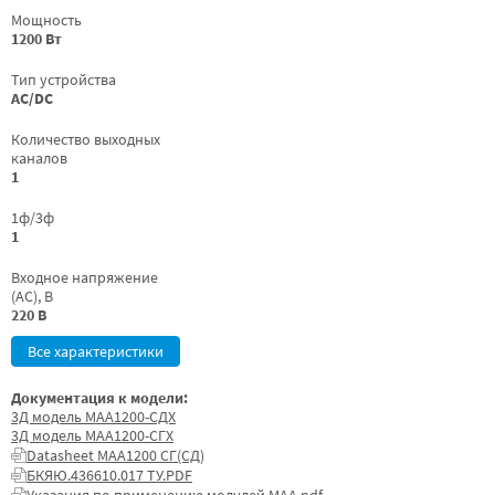
Мощность
1200 Вт
Тип устройства
AC/DC
Количество выходных
каналов
1
1ф/3ф
1
Входное напряжение
(AC), В
220 В
Все характеристики
Документация к модели:
3Д модель МАА1200-СДХ
3Д модель МАА1200-СГХ
Datasheet МАА1200 СГ(СД)
БКЯЮ.436610.017 ТУ.PDF
Указания по применению модулей МАА.pdf