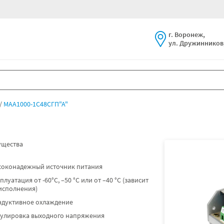
г. Воронеж,
ул. Дружинников,
МАА1000-1С48СГП"А"
щества
соконадежный источник питания
плуатация от -60°C, –50 °C или от –40 °C (зависит
исполнения)
ндуктивное охлаждение
гулировка выходного напряжения