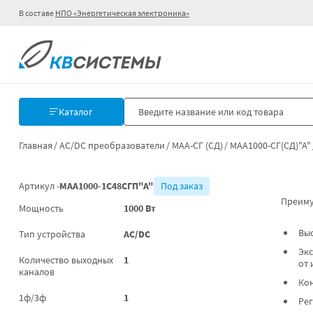
В составе
НПО «Энергетическая электроника»
Каталог
Главная
AC/DC преобразователи
МАА-СГ (СД)
МАА1000-СГ(СД)"А"
Артикул -
МАА1000-1С48СГП"А"
Под заказ
Преиму
Мощность
1000 Вт
Вы
Тип устройства
AC/DC
Экс
Количество выходных
1
от 
каналов
Ко
1ф/3ф
1
Ре