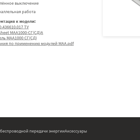
алённое выключение
раллельная работа
нтация к модели:
.436610.017 ТУ
sheet МАА1000-СГ(СД)А
ель МАА1000 СГ(СД)
ания по применению модулей МАА.pdf
 беспроводной передачи энергии
Аксессуары