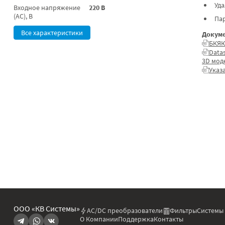
Уд
Входное напряжение
220 В
(AC), В
Па
Все характеристики
Докуме
БКЯЮ
Data
3D мод
Указ
ООО «КВ Системы»
AC/DC преобразователи
Фильтры
Системы
О Компании
Поддержка
Контакты