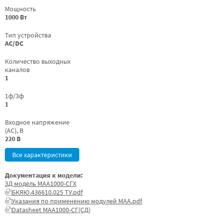
Мощность
1000 Вт
Тип устройства
AC/DC
Количество выходных
каналов
1
1ф/3ф
1
Входное напряжение
(AC), В
220 В
Все характеристики
Документация к модели:
3Д модель МАА1000-СГХ
БКЯЮ.436610.025 ТУ.pdf
Указания по применению модулей МАА.pdf
Datasheet МАА1000-СГ(СД)