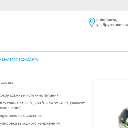
г. Воронеж,
ул. Дружинников,
МАА1000-1С24СДН"А"
щества
соконадежный источник питания
плуатация от -60°C, –50 °C или от –40 °C (зависит
исполнения)
ндуктивное охлаждение
гулировка выходного напряжения