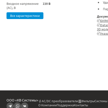
Уд
Входное напряжение
220 В
(AC), В
Па
Все характеристики
Докуме
БКЯЮ
Data
3D мод
Указ
ООО «КВ Системы»
AC/DC преобразователи
Фильтры
Системы
О Компании
Поддержка
Контакты