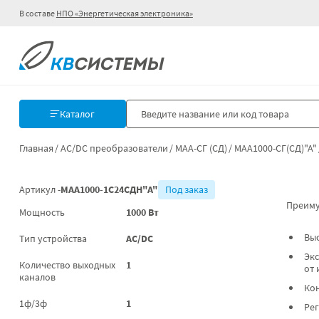
В составе
НПО «Энергетическая электроника»
Каталог
Главная
AC/DC преобразователи
МАА-СГ (СД)
МАА1000-СГ(СД)"А"
Артикул -
МАА1000-1С24СДН"А"
Под заказ
Преиму
Мощность
1000 Вт
Вы
Тип устройства
AC/DC
Экс
Количество выходных
1
от 
каналов
Ко
1ф/3ф
1
Ре