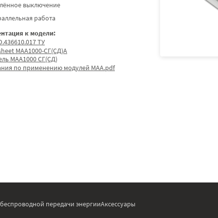
алённое выключение
раллельная работа
нтация к модели:
.436610.017 ТУ
sheet МАА1000-СГ(СД)А
ель МАА1000 СГ(СД)
ания по применению модулей МАА.pdf
 беспроводной передачи энергии
Аксессуары