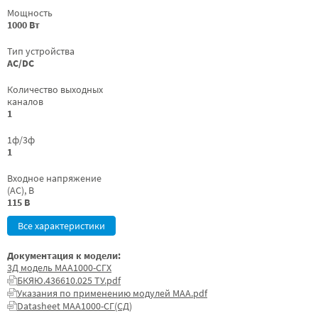
Мощность
1000 Вт
Тип устройства
AC/DC
Количество выходных
каналов
1
1ф/3ф
1
Входное напряжение
(AC), В
115 В
Все характеристики
Документация к модели:
3Д модель МАА1000-СГХ
БКЯЮ.436610.025 ТУ.pdf
Указания по применению модулей МАА.pdf
Datasheet МАА1000-СГ(СД)