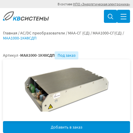
В составе
НПО «Энергетическая электроника»
Главная
AC/DC преобразователи
МАА-СГ (СД)
МАА1000-СГ(СД)
МАА1000-1К48СДП
Артикул -
МАА1000-1К48СДП
Под заказ
Добавить в заказ