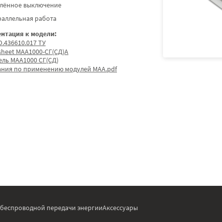
алённое выключение
раллельная работа
нтация к модели:
.436610.017 ТУ
sheet МАА1000-СГ(СД)А
ель МАА1000 СГ(СД)
ания по применению модулей МАА.pdf
 беспроводной передачи энергии
Аксессуары