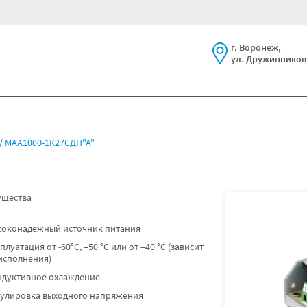
г. Воронеж,
ул. Дружинников,
МАА1000-1К27СДП"А"
щества
соконадежный источник питания
плуатация от -60°C, –50 °C или от –40 °C (зависит
исполнения)
ндуктивное охлаждение
гулировка выходного напряжения