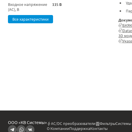
Уд
Входное напряжение
115 В
(AC), В
Па
Все характеристики
Докуме
БКЯЮ
Data
3D мод
Указ
ООО «КВ Системы»
AC/DC преобразователи
Фильтры
Системы
О Компании
Поддержка
Контакты