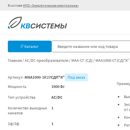
В составе
НПО «Энергетическая электроника»
Каталог
Главная
AC/DC преобразователи
МАА-СГ (СД)
МАА1000-СГ(СД)"А"
Артикул -
МАА1000-1К27СДП"А"
Под заказ
Преиму
Мощность
1000 Вт
Вы
Тип устройства
AC/DC
Экс
Количество выходных
1
от 
каналов
Ко
1ф/3ф
1
Ре