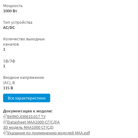
Мощность
1000 Вт
Тип устройства
AC/DC
Количество выходных
каналов
1
1ф/3ф
1
Входное напряжение
(AC), В
115 В
Все характеристики
Документация к модели:
БКЯЮ.436610.017 ТУ
Datasheet МАА1000-СГ(СД)А
3D модель МАА1000 СГ(СД)
Указания по применению модулей МАА.pdf