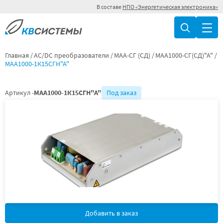
В составе
НПО «Энергетическая электроника»
Главная
AC/DC преобразователи
МАА-СГ (СД)
МАА1000-СГ(СД)"А"
МАА1000-1К15СГН"А"
Артикул -
МАА1000-1К15СГН"А"
Под заказ
Добавить в заказ