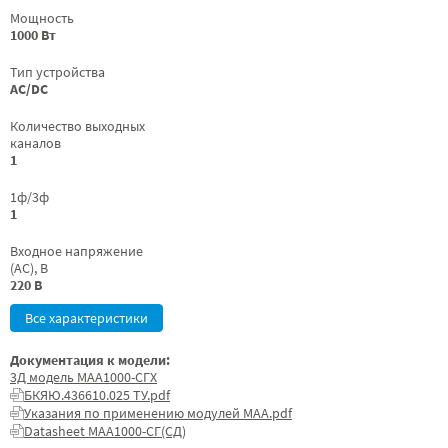
Мощность
1000 Вт
Тип устройства
AC/DC
Количество выходных
каналов
1
1ф/3ф
1
Входное напряжение
(AC), В
220 В
Все характеристики
Документация к модели:
3Д модель МАА1000-СГХ
БКЯЮ.436610.025 ТУ.pdf
Указания по применению модулей МАА.pdf
Datasheet МАА1000-СГ(СД)