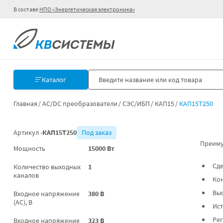
В составе
НПО «Энергетическая электроника»
Каталог
Главная
AC/DC преобразователи
СЭС/ИБП
КАП15
КАП15Т250
Артикул -
КАП15Т250
Под заказ
Преиму
Мощность
15000 Вт
Сде
Количество выходных
1
каналов
Ко
Выс
Входное напряжение
380 В
(AC), В
Ис
Рег
Входное напряжение
323 В