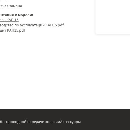
ячая замена
нтация к модели:
ель КАП 15
водство по эксплуатации КАП15.pdf
шит КАП15.pdf
 беспроводной передачи энергии
Аксессуары