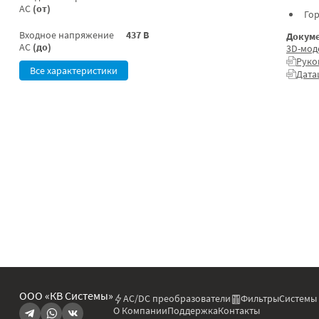
AC
(от)
Гор
Входное напряжение
437 В
Докуме
AC
(до)
3D-мод
Руко
Все характеристики
Дата
ООО «КВ Системы»
AC/DC преобразователи
Фильтры
Системы
О Компании
Поддержка
Контакты