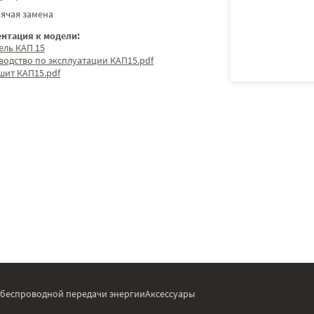
ячая замена
нтация к модели:
ель КАП 15
водство по эксплуатации КАП15.pdf
шит КАП15.pdf
 беспроводной передачи энергии
Аксессуары