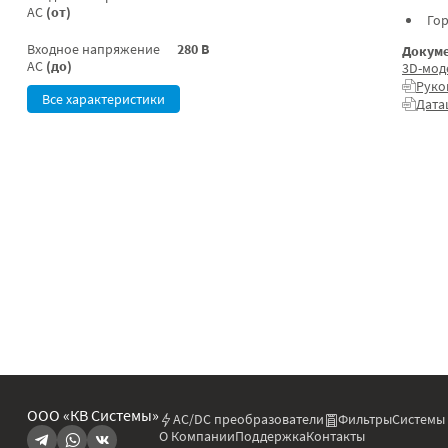
AC
(от)
Гор
Входное напряжение
280 В
Докуме
AC
(до)
3D-мод
Руко
Все характеристики
Дата
ООО «КВ Системы»
AC/DC преобразователи
Фильтры
Системы
О Компании
Поддержка
Контакты