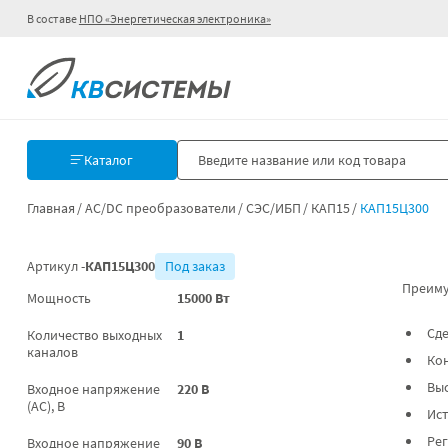
В составе
НПО «Энергетическая электроника»
Каталог
Главная
AC/DC преобразователи
СЭС/ИБП
КАП15
КАП15Ц300
Артикул -
КАП15Ц300
Под заказ
Преиму
Мощность
15000 Вт
Сде
Количество выходных
1
каналов
Ко
Выс
Входное напряжение
220 В
(AC), В
Ис
Рег
Входное напряжение
90 В