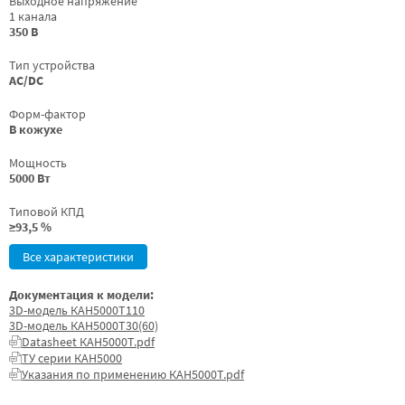
Выходное напряжение
1 канала
350 В
Тип устройства
AC/DC
Форм-фактор
В кожухе
Мощность
5000 Вт
Типовой КПД
≥93,5 %
Все характеристики
Документация к модели:
3D-модель КАН5000Т110
3D-модель КАН5000Т30(60)
Datasheet КАН5000Т.pdf
ТУ серии КАН5000
Указания по применению КАН5000Т.pdf