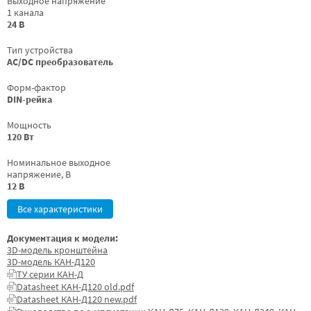
Выходное напряжение
1 канала
24 В
Тип устройства
AC/DC преобразователь
Форм-фактор
DIN-рейка
Мощность
120 Вт
Номинальное выходное
напряжение, В
12 В
Все характеристики
Документация к модели:
3D-модель кронштейна
3D-модель КАН-Д120
ТУ серии КАН-Д
Datasheet КАН-Д120 old.pdf
Datasheet КАН-Д120 new.pdf