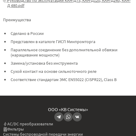
Руководство по эксплуатации КАН-Д75, КАН-Д120, КАН-Д240, КАН-
Д 480.pdf
Преимущества
Сделано в России
Представлен в каталоге ГИСП Минпромторга
Параллельное соединение без дополнительной обвязки
(наращивание мощности)
Замена/установка без инструмента
Сухой контакт на основе сильноточного реле
Соответствие стандартам ЭМС EN55022 (CISPR22), Class B
ООО «КВ Системы»
AC/DC преобразователи
Фильтры
Системы беспроводной передачи энергии