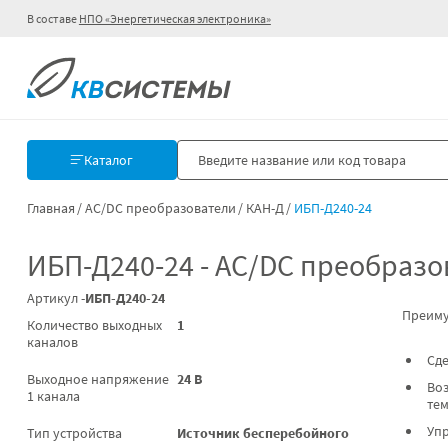
В составе
НПО «Энергетическая электроника»
Каталог
Главная
AC/DC преобразователи
КАН-Д
ИБП-Д240-24
ИБП-Д240-24 - AC/DC преобразо
Артикул -
ИБП-Д240-24
Преиму
Количество выходных
1
каналов
Сде
Выходное напряжение
24 В
Воз
1 канала
те
Уп
Тип устройства
Источник бесперебойного