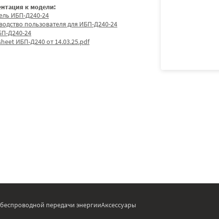
нтация к модели:
ель ИБП-Д240-24
водство пользователя для ИБП-Д240-24
БП-Д240-24
heet ИБП-Д240 от 14.03.25.pdf
 беспроводной передачи энергии
Аксессуары