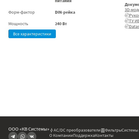
питания
Докуме
3D-мод
Форм-фактор
DIN-рейка
Руко
ТУ И
Мощность
240 Вт
Datas
Все характеристики
ООО «КВ Системы»
AC/DC преобразователи
Фильтры
Системы
О Компании
Поддержка
Контакты